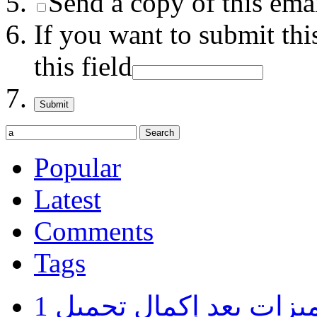
Send a copy of this emai
If you want to submit thi
this field
Popular
Latest
Comments
Tags