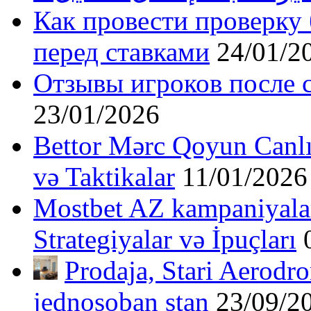
Как провести проверку 
перед ставками
24/01/2
Отзывы игроков после с
23/01/2026
Bettor Mərc Qoyun Canlı 
və Taktikalar
11/01/2026
Mostbet AZ kampaniyalar
Strategiyalar və İpuçları
Prodaja, Stari Aerod
jednosoban stan
23/09/2