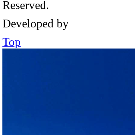
Reserved.
Developed by
Top