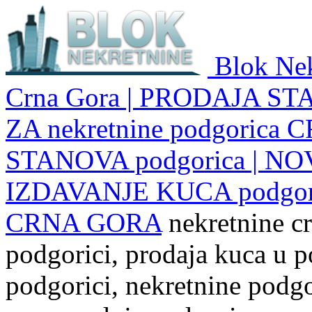
Blok Nek
Crna Gora | PRODAJA ST
ZA nekretnine podgoric
STANOVA podgorica | NO
IZDAVANJE KUCA podgo
CRNA GORA
nekretnine cr
podgorici, prodaja kuca u p
podgorici, nekretnine podgor