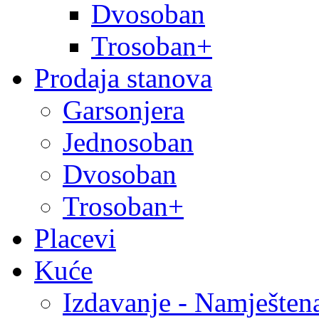
Dvosoban
Trosoban+
Prodaja stanova
Garsonjera
Jednosoban
Dvosoban
Trosoban+
Placevi
Kuće
Izdavanje - Namješten