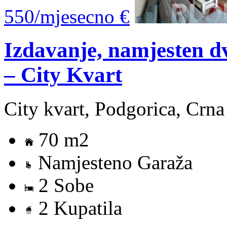
550/mjesecno €
Izdavanje, namjesten 
– City Kvart
City kvart, Podgorica, Crn
70 m2
Namjesteno Garaža
2 Sobe
2 Kupatila