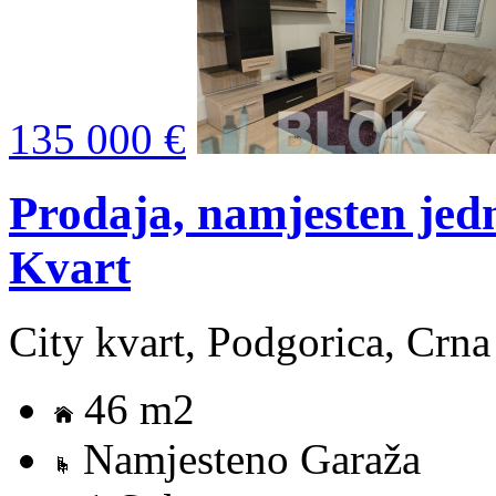
135 000 €
Prodaja, namjesten jed
Kvart
City kvart, Podgorica, Crn
46 m2
Namjesteno Garaža