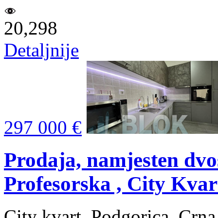
20,298
Detaljnije
297 000 €
Prodaja, namjesten dv
Profesorska , City Kvar
City kvart, Podgorica, Crn