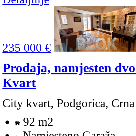
235 000 €
Prodaja, namjesten dvo
Kvart
City kvart, Podgorica, Crn
92 m2
Namjesteno Garaža