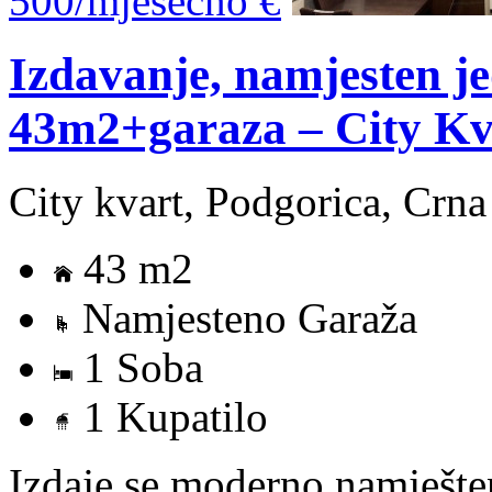
500/mjesecno €
Izdavanje, namjesten j
43m2+garaza – City Kv
City kvart, Podgorica, Crn
43 m2
Namjesteno Garaža
1 Soba
1 Kupatilo
Izdaje se moderno namješte