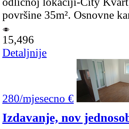
odličnoj lokaciji-City Kvart
površine 35m². Osnovne kara
15,496
Detaljnije
280/mjesecno €
Izdavanje, nov jednoso