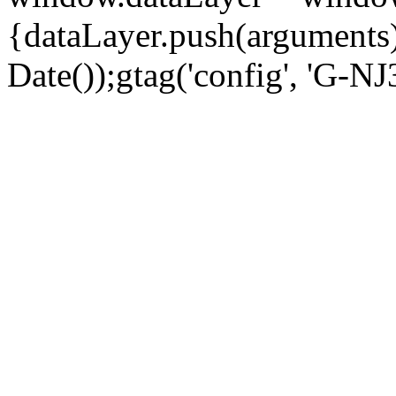
{dataLayer.push(arguments);
Date());gtag('config', 'G-