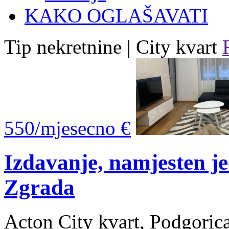
KAKO OGLAŠAVATI
Tip nekretnine | City kvart
550/mjesecno €
Izdavanje, namjesten j
Zgrada
Acton City kvart, Podgoric