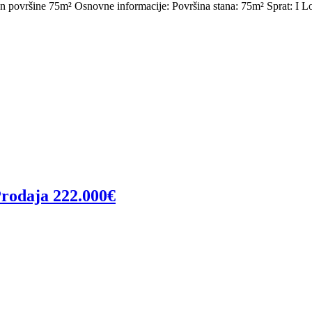
an površine 75m² Osnovne informacije: Površina stana: 75m² Sprat: I Lo
Prodaja 222.000€