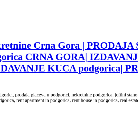
nekretnine Crna Gora | PRODAJA
gorica CRNA GORA| IZDAVANJ
ZDAVANJE KUCA podgorica|
dgorici, prodaja placeva u podgorici, nekretnine podgorica, jeftini sta
dgorica, rent apartment in podgorica, rent house in podgorica, real est