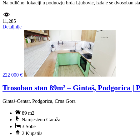
Na odličnoj lokaciji u podnozju brda Ljubovic, izdaje se dvosoban st
11,285
Detaljnije
222 000 €
Trosoban stan 89m² – Gintaš, Podgorica | 
Gintaš-Centar, Podgorica, Crna Gora
89 m2
Namjesteno Garaža
3 Sobe
2 Kupatila