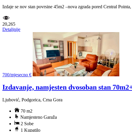
Izdaje se nov stan povrsine 45m2 –nova zgrada pored Central Pointa,
20,265
Detaljnije
700/mjesecno €
Izdavanje, namjesten dvosoban stan 70m2+
Ljubović, Podgorica, Crna Gora
70 m2
Namjesteno Garaža
2 Sobe
1 Kupatilo