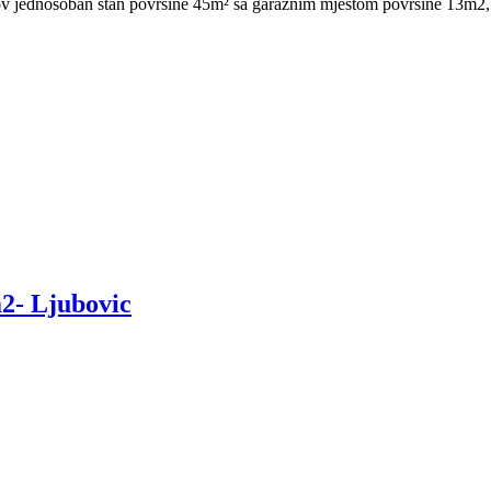
 jednosoban stan površine 45m² sa garaznim mjestom povrsine 13m2, lije
2- Ljubovic