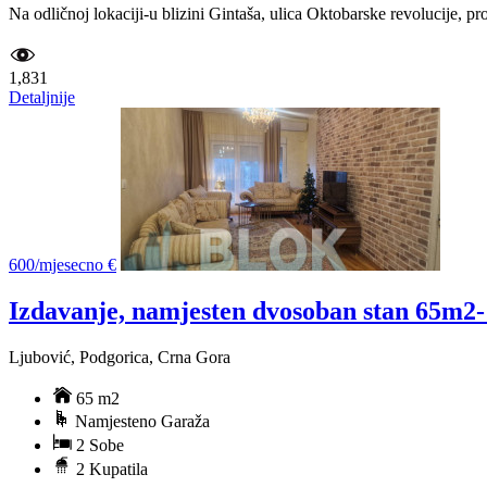
Na odličnoj lokaciji-u blizini Gintaša, ulica Oktobarske revolucije, 
1,831
Detaljnije
600/mjesecno €
Izdavanje, namjesten dvosoban stan 65m2-
Ljubović, Podgorica, Crna Gora
65 m2
Namjesteno Garaža
2 Sobe
2 Kupatila