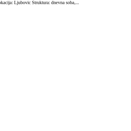
kacija: Ljubovic Struktura: dnevna soba,...