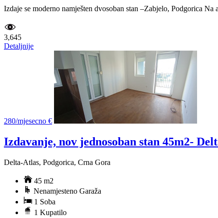
Izdaje se moderno namješten dvosoban stan –Zabjelo, Podgorica Na atr
3,645
Detaljnije
280/mjesecno €
Izdavanje, nov jednosoban stan 45m2- Del
Delta-Atlas, Podgorica, Crna Gora
45 m2
Nenamjesteno Garaža
1 Soba
1 Kupatilo