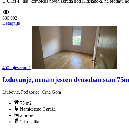
U Ulici 4. jula, kompleks novih zgrada kod Kidsland-a, na prodaju nov
686,002
Detaljnije
450/mjesecno €
Izdavanje, nenamjesten dvosoban stan 75m
Ljubović, Podgorica, Crna Gora
75 m2
Namjesteno Garaža
2 Sobe
2 Kupatila