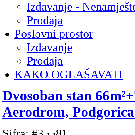
Izdavanje - Nenamješt
Prodaja
Poslovni prostor
Izdavanje
Prodaja
KAKO OGLAŠAVATI
Dvosoban stan 66m²+7
Aerodrom, Podgorica 
Sifra: #35581