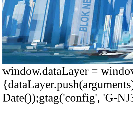
window.dataLayer = window.d
{dataLayer.push(arguments);
Date());gtag('config', 'G-