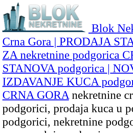
Blok Nek
Crna Gora | PRODAJA ST
ZA nekretnine podgoric
STANOVA podgorica | NO
IZDAVANJE KUCA podgo
CRNA GORA
nekretnine cr
podgorici, prodaja kuca u p
podgorici, nekretnine podgor