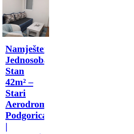
Namješten
Jednosoban
Stan
42m² –
Stari
Aerodrom,
Podgorica
|