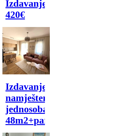
Izdavanje
420€
Izdavanje,
namješten
jednosoban
48m2+parking