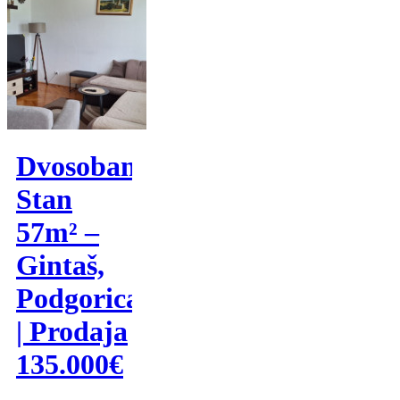
Dvosoban
Stan
57m² –
Gintaš,
Podgorica
| Prodaja
135.000€