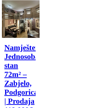
Namješten
Jednosoban
stan
72m² –
Zabjelo,
Podgorica
| Prodaja