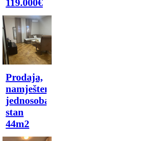
119.000€
Prodaja,
namješten
jednosoban
stan
44m2