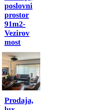
poslovni
prostor
91m2-
Vezirov
most
Prodaja,
lux