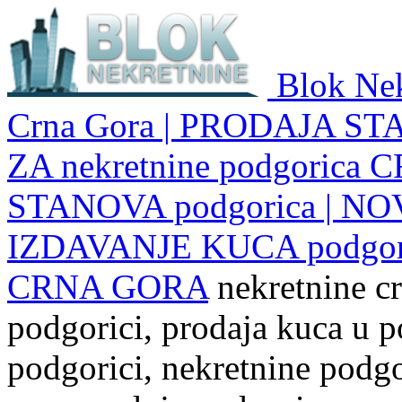
Blok Nek
Crna Gora | PRODAJA ST
ZA nekretnine podgoric
STANOVA podgorica | NO
IZDAVANJE KUCA podgo
CRNA GORA
nekretnine cr
podgorici, prodaja kuca u p
podgorici, nekretnine podgor