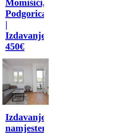
Momišići,
Podgorica
|
Izdavanje
450€
Izdavanje,
namjesten