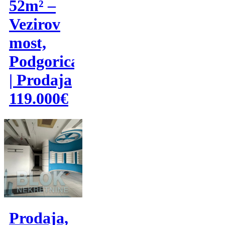
52m² –
Vezirov
most,
Podgorica
| Prodaja
119.000€
Prodaja,