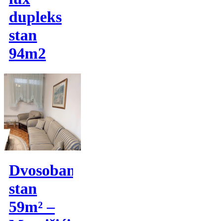
dupleks
stan
94m2
Dvosoban
stan
59m² –