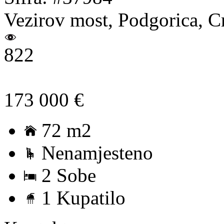
Vezirov most, Podgorica, C
822
173 000 €
72 m2
Nenamjesteno
2 Sobe
1 Kupatilo