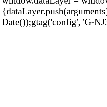
window.dataLayer = window.d
{dataLayer.push(arguments);
Date());gtag('config', 'G-