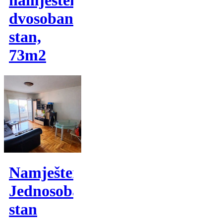
dvosoban
stan,
73m2
Namješten
Jednosoban
stan