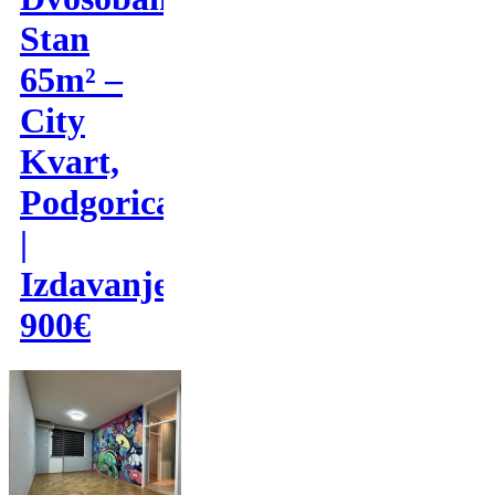
Stan
65m² –
City
Kvart,
Podgorica
|
Izdavanje
900€