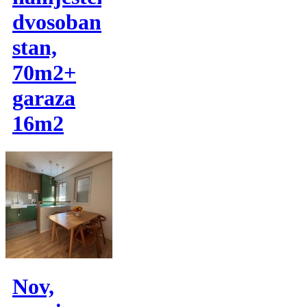
dvosoban
stan,
70m2+
garaza
16m2
Nov,