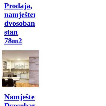
Prodaja,
namješten
dvosoban
stan
78m2
Namješten
Dvosoban