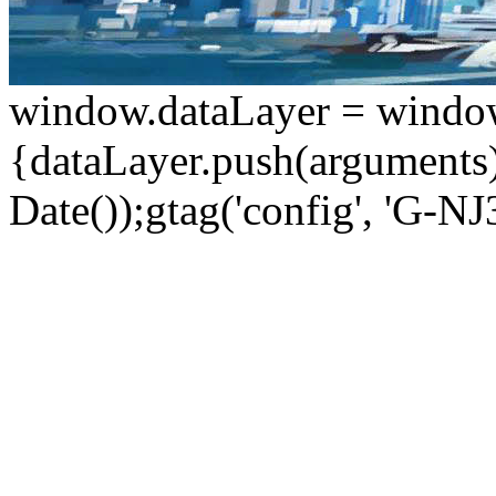
window.dataLayer = window.d
{dataLayer.push(arguments);
Date());gtag('config', 'G-