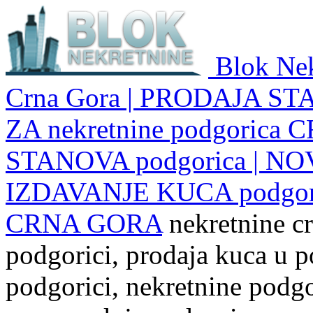
Blok Nek
Crna Gora | PRODAJA ST
ZA nekretnine podgoric
STANOVA podgorica | NO
IZDAVANJE KUCA podgo
CRNA GORA
nekretnine cr
podgorici, prodaja kuca u p
podgorici, nekretnine podgor