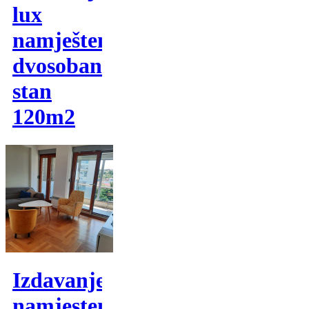
lux
namješten
dvosoban
stan
120m2
Izdavanje,
namjesten