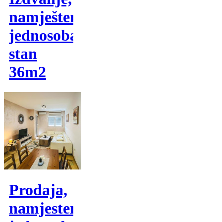
namješten
jednosoban
stan
36m2
Prodaja,
namjesten