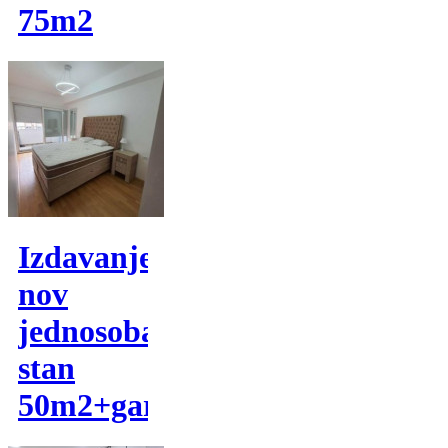
75m2
Izdavanje,
nov
jednosoban
stan
50m2+garaza