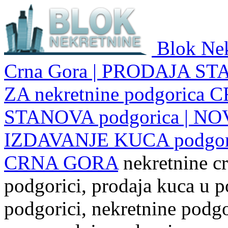
Blok Nek
Crna Gora | PRODAJA ST
ZA nekretnine podgoric
STANOVA podgorica | NO
IZDAVANJE KUCA podgo
CRNA GORA
nekretnine cr
podgorici, prodaja kuca u p
podgorici, nekretnine podgor