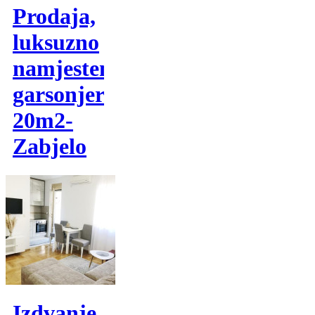
Prodaja,
luksuzno
namjestena
garsonjera
20m2-
Zabjelo
Izdvanje,