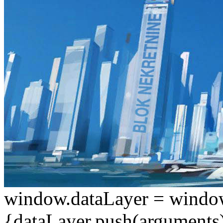
window.dataLayer = window.d
{dataLayer.push(arguments);