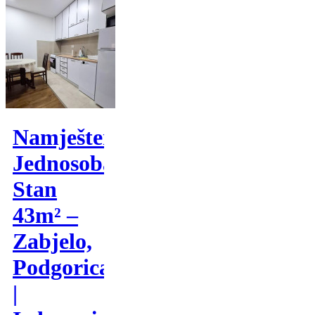
Namješten
Jednosoban
Stan
43m² –
Zabjelo,
Podgorica
|