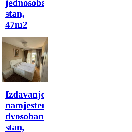
jednosoban
stan,
47m2
Izdavanje,
namjesten
dvosoban
stan,