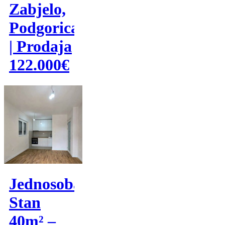
Zabjelo,
Podgorica
| Prodaja
122.000€
Jednosoban
Stan
40m² –