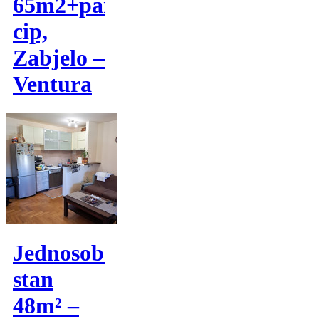
65m2+parking
cip,
Zabjelo –
Ventura
Jednosoban
stan
48m² –