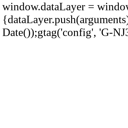
window.dataLayer = window.d
{dataLayer.push(arguments);
Date());gtag('config', 'G-