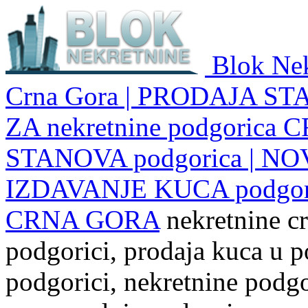
Blok Nek
Crna Gora | PRODAJA ST
ZA nekretnine podgoric
STANOVA podgorica | NO
IZDAVANJE KUCA podgo
CRNA GORA
nekretnine cr
podgorici, prodaja kuca u p
podgorici, nekretnine podgor