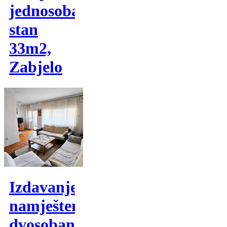
jednosoban
stan
33m2,
Zabjelo
Izdavanje,
namješten
dvosoban