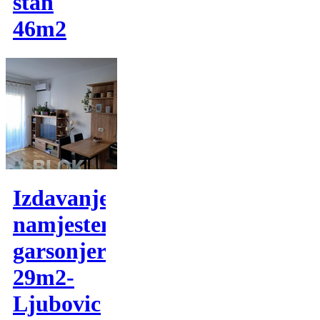
stan
46m2
Izdavanje,
namjestena
garsonjera
29m2-
Ljubovic