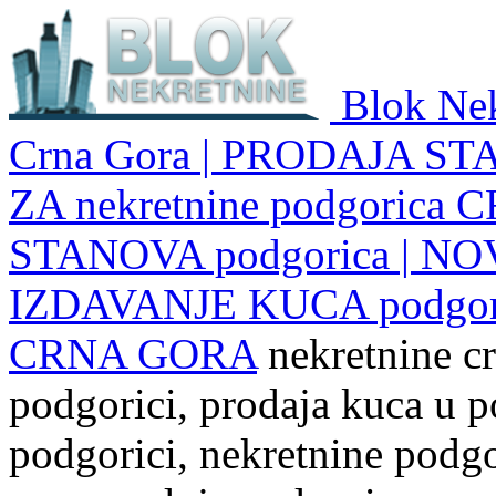
Blok Nek
Crna Gora | PRODAJA ST
ZA nekretnine podgoric
STANOVA podgorica | NO
IZDAVANJE KUCA podgo
CRNA GORA
nekretnine cr
podgorici, prodaja kuca u p
podgorici, nekretnine podgor