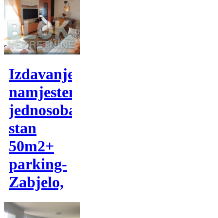
Izdavanje,
namjesten
jednosoban
stan
50m2+
parking-
Zabjelo,