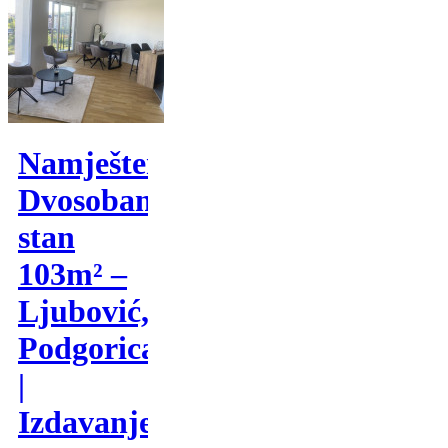
Namješten
Dvosoban
stan
103m² –
Ljubović,
Podgorica
|
Izdavanje