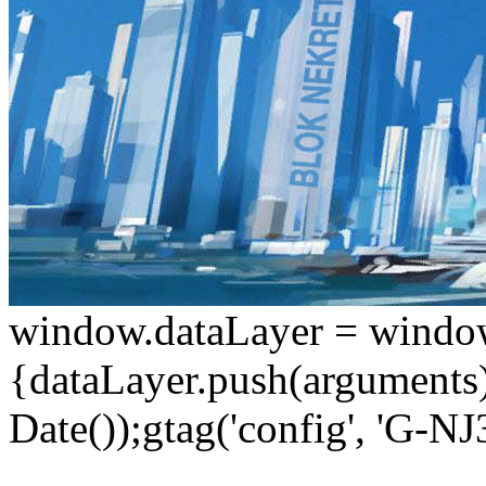
window.dataLayer = window.d
{dataLayer.push(arguments);
Date());gtag('config', 'G-