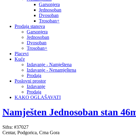
Garsonjera
Jednosoban
Dvosoban
Trosoban+
Prodaja stanova
Garsonjera
Jednosoban
Dvosoban
Trosoban+
Placevi
Kuće
Izdavanje - Namještena
Izdavanje - Nenamještena
Prodaja
Poslovni prostor
Izdavanje
Prodaja
KAKO OGLAŠAVATI
Namješten Jednosoban stan 46m²
Sifra: #37027
Centar, Podgorica, Crna Gora