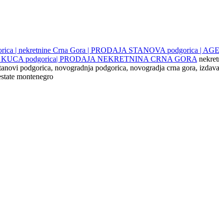
gorica | nekretnine Crna Gora | PRODAJA STANOVA podgorica |
JE KUCA podgorica| PRODAJA NEKRETNINA CRNA GORA
nekret
 stanovi podgorica, novogradnja podgorica, novogradja crna gora, izdava
 estate montenegro