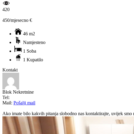
420
450/mjesecno €
46 m2
Namjesteno
1 Soba
1 Kupatilo
Kontakt
Blok Nekretnine
Tel:
Mail:
Pošalji mail
Ako imate bilo kakvih pitanja slobodno nas kontaktirajte, uvijek smo 