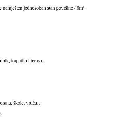
 se namješten jednosoban stan površine 46m².
nik, kupatilo i terasa.
storana, škole, vrtića…
s.