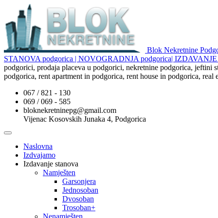
Blok Nekretnine Pod
STANOVA podgorica | NOVOGRADNJA podgorica| IZDAVAN
podgorici, prodaja placeva u podgorici, nekretnine podgorica, jeftini
podgorica, rent apartment in podgorica, rent house in podgorica, real
067 / 821 - 130
069 / 069 - 585
bloknekretninepg@gmail.com
Vijenac Kosovskih Junaka 4, Podgorica
Naslovna
Izdvajamo
Izdavanje stanova
Namješten
Garsonjera
Jednosoban
Dvosoban
Trosoban+
Nenamješten