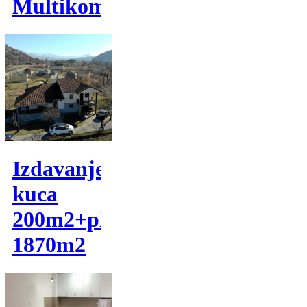
Multikom
Izdavanje,
kuca
200m2+plac
1870m2