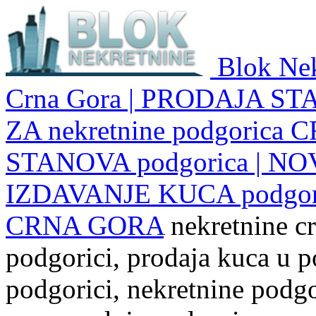
Blok Nek
Crna Gora | PRODAJA ST
ZA nekretnine podgoric
STANOVA podgorica | NO
IZDAVANJE KUCA podgo
CRNA GORA
nekretnine cr
podgorici, prodaja kuca u p
podgorici, nekretnine podgor