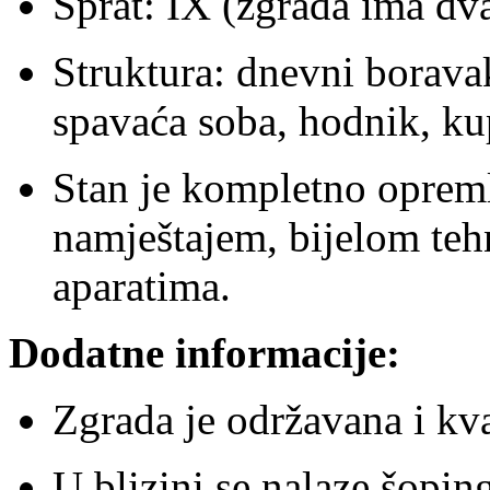
Sprat: IX (zgrada ima dva
Struktura: dnevni boravak
spavaća soba, hodnik, kup
Stan je kompletno oprem
namještajem, bijelom te
aparatima.
Dodatne informacije:
Zgrada je održavana i kva
U blizini se nalaze šoping