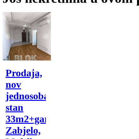
Prodaja,
nov
jednosoban
stan
33m2+garaza-
Zabjelo,