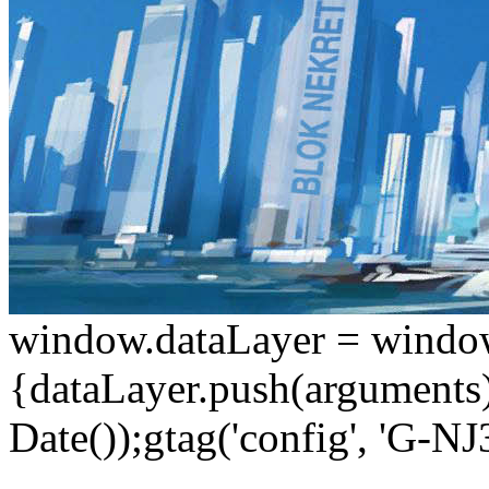
window.dataLayer = window.d
{dataLayer.push(arguments);
Date());gtag('config', 'G-