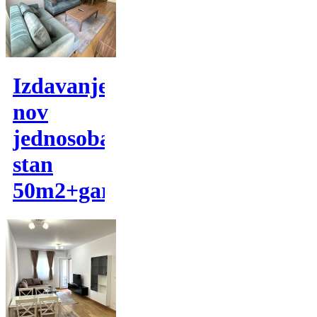
Izdavanje,
nov
jednosoban
stan
50m2+garaza