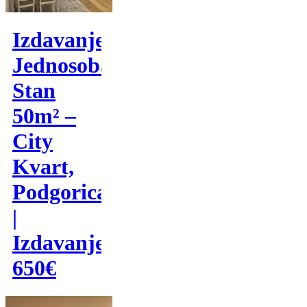
Izdavanje,
Jednosoban
Stan
50m² –
City
Kvart,
Podgorica
|
Izdavanje
650€