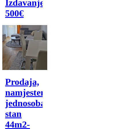
Izdavanje
500€
Prodaja,
namjesten
jednosoban
stan
44m2-