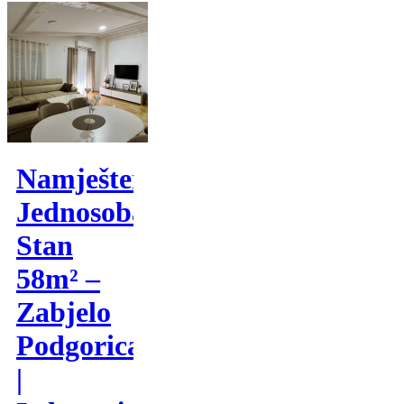
Namješten
Jednosoban
Stan
58m² –
Zabjelo
Podgorica
|