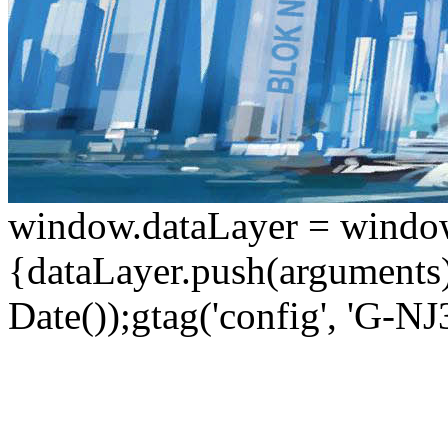
window.dataLayer = window.d
{dataLayer.push(arguments);
Date());gtag('config', 'G-