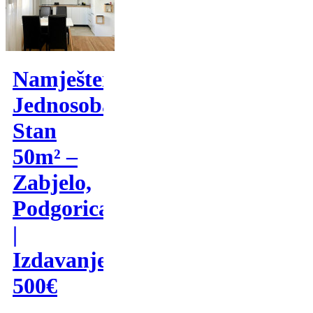
Namješten
Jednosoban
Stan
50m² –
Zabjelo,
Podgorica
|
Izdavanje
500€