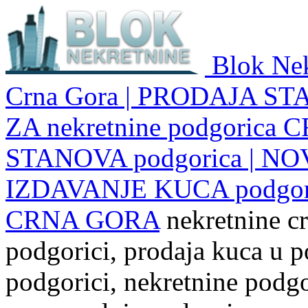
Blok Nek
Crna Gora | PRODAJA ST
ZA nekretnine podgoric
STANOVA podgorica | NO
IZDAVANJE KUCA podgo
CRNA GORA
nekretnine cr
podgorici, prodaja kuca u p
podgorici, nekretnine podgor