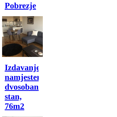
Pobrezje
Izdavanje,
namjesten
dvosoban
stan,
76m2