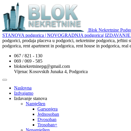
Blok Nekretnine Pod
STANOVA podgorica | NOVOGRADNJA podgorica| IZDAVAN
podgorici, prodaja placeva u podgorici, nekretnine podgorica, jeftini
podgorica, rent apartment in podgorica, rent house in podgorica, real
067 / 821 - 130
069 / 069 - 585
bloknekretninepg@gmail.com
Vijenac Kosovskih Junaka 4, Podgorica
Naslovna
Izdvajamo
Izdavanje stanova
Namješten
Garsonjera
Jednosoban
Dvosoban
Trosoban+
Nenamješten