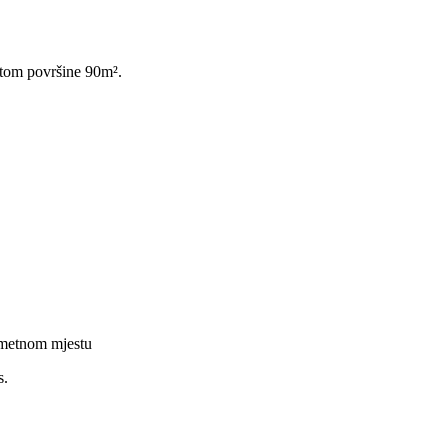
štom površine 90m².
rometnom mjestu
s.