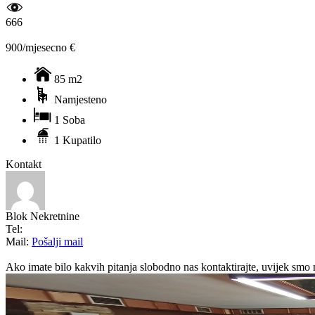
666
900/mjesecno €
85 m2
Namjesteno
1 Soba
1 Kupatilo
Kontakt
Blok Nekretnine
Tel:
Mail:
Pošalji mail
Ako imate bilo kakvih pitanja slobodno nas kontaktirajte, uvijek smo 