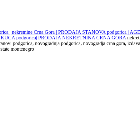
gorica | nekretnine Crna Gora | PRODAJA STANOVA podgorica |
JE KUCA podgorica| PRODAJA NEKRETNINA CRNA GORA
nekret
 stanovi podgorica, novogradnja podgorica, novogradja crna gora, izdava
 estate montenegro