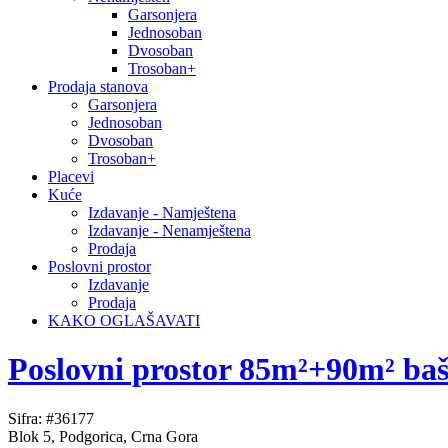
Garsonjera
Jednosoban
Dvosoban
Trosoban+
Prodaja stanova
Garsonjera
Jednosoban
Dvosoban
Trosoban+
Placevi
Kuće
Izdavanje - Namještena
Izdavanje - Nenamještena
Prodaja
Poslovni prostor
Izdavanje
Prodaja
KAKO OGLAŠAVATI
Poslovni prostor 85m²+90m² bašt
Sifra: #36177
Blok 5, Podgorica, Crna Gora