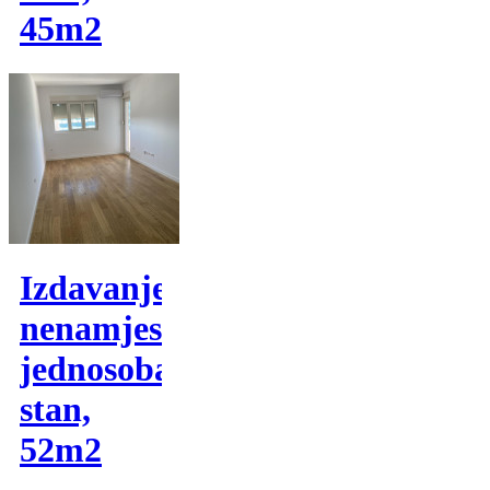
45m2
Izdavanje,
nenamjesten
jednosoban
stan,
52m2