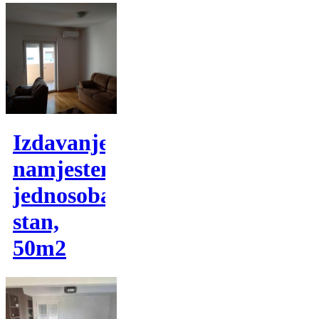
Izdavanje,
namjesten
jednosoban
stan,
50m2