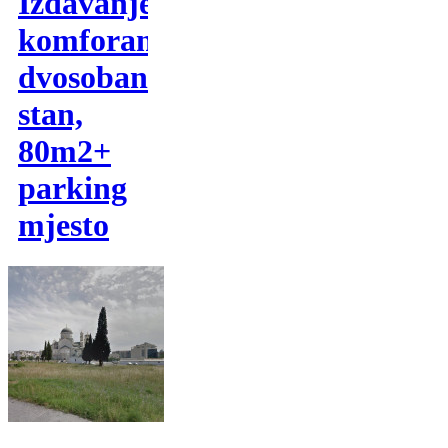
Izdavanje,
komforan
dvosoban
stan,
80m2+
parking
mjesto