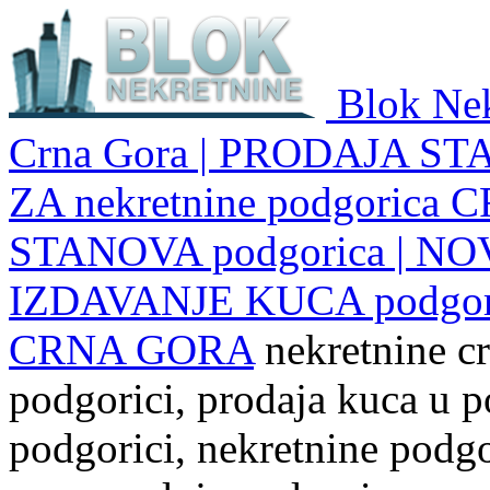
Blok Nek
Crna Gora | PRODAJA ST
ZA nekretnine podgoric
STANOVA podgorica | NO
IZDAVANJE KUCA podgo
CRNA GORA
nekretnine cr
podgorici, prodaja kuca u p
podgorici, nekretnine podgor