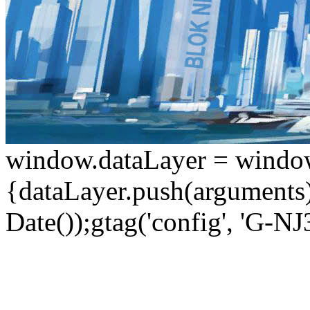
window.dataLayer = window.d
{dataLayer.push(arguments);
Date());gtag('config', 'G-