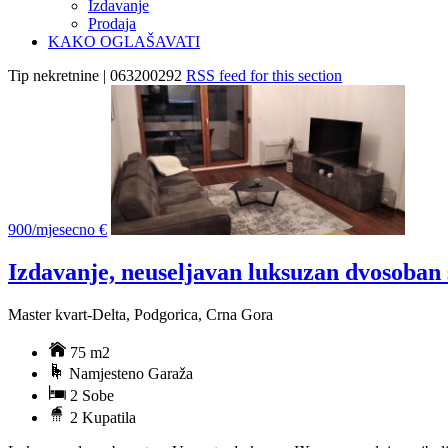
Izdavanje
Prodaja
KAKO OGLAŠAVATI
Tip nekretnine | 063200292
RSS feed for this section
900/mjesecno €
Izdavanje, neuseljavan luksuzan dvosoban 
Master kvart-Delta, Podgorica, Crna Gora
75 m2
Namjesteno Garaža
2 Sobe
2 Kupatila