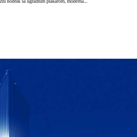
lazni hodnik sa ugradnim plakarom, moderna...