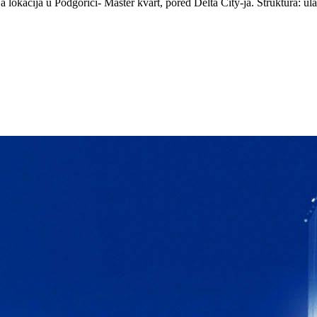
lokacija u Podgorici- Master kvart, pored Delta City-ja. Struktura: u