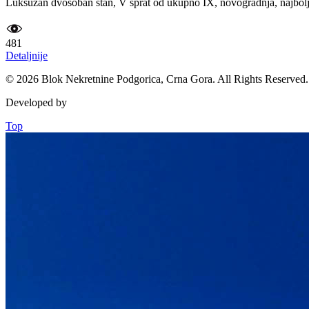
Luksuzan dvosoban stan, V sprat od ukupno IX, novogradnja, najbolja 
481
Detaljnije
© 2026 Blok Nekretnine Podgorica, Crna Gora. All Rights Reserved.
Developed by
Top