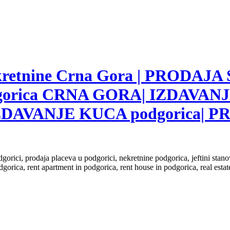
nekretnine Crna Gora | PRODAJA
gorica CRNA GORA| IZDAVANJ
ZDAVANJE KUCA podgorica|
dgorici, prodaja placeva u podgorici, nekretnine podgorica, jeftini sta
dgorica, rent apartment in podgorica, rent house in podgorica, real est