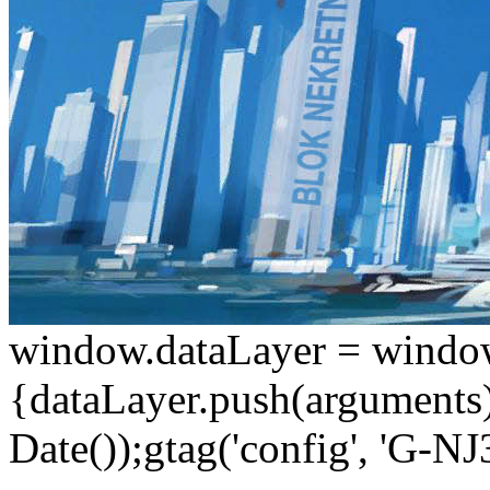
window.dataLayer = window.d
{dataLayer.push(arguments);
Date());gtag('config', 'G-