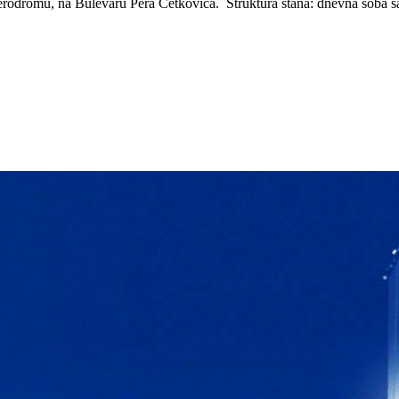
odromu, na Bulevaru Pera Ćetkovića. Struktura stana: dnevna soba sa t