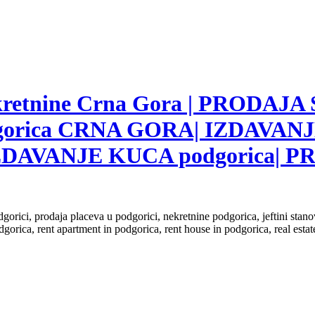
nekretnine Crna Gora | PRODAJA
gorica CRNA GORA| IZDAVANJ
ZDAVANJE KUCA podgorica|
dgorici, prodaja placeva u podgorici, nekretnine podgorica, jeftini sta
dgorica, rent apartment in podgorica, rent house in podgorica, real est