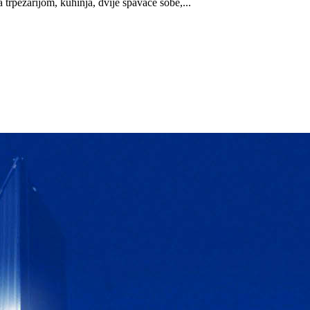
rpezarijom, kuhinja, dvije spavaće sobe,...