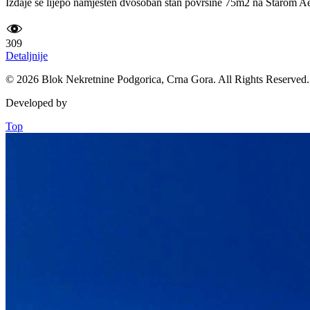
Izdaje se lijepo namješten dvosoban stan površine 75m2 na Starom Aer
309
Detaljnije
© 2026 Blok Nekretnine Podgorica, Crna Gora. All Rights Reserved.
Developed by
Top