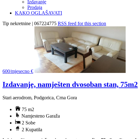
Izdavanje
Prodaja
KAKO OGLAŠAVATI
Tip nekretnine | 067224775
RSS feed for this section
600/mjesecno €
Izdavanje, namješten dvosoban stan, 75m2
Stari aerodrom, Podgorica, Crna Gora
75 m2
Namjesteno Garaža
2 Sobe
2 Kupatila