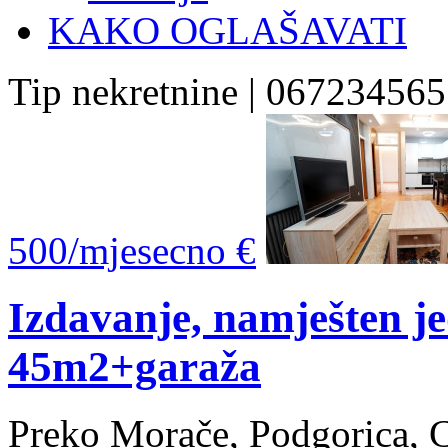
KAKO OGLAŠAVATI
Tip nekretnine | 067234565
500/mjesecno €
Izdavanje, namješten j
45m2+garaža
Preko Morače, Podgorica, 