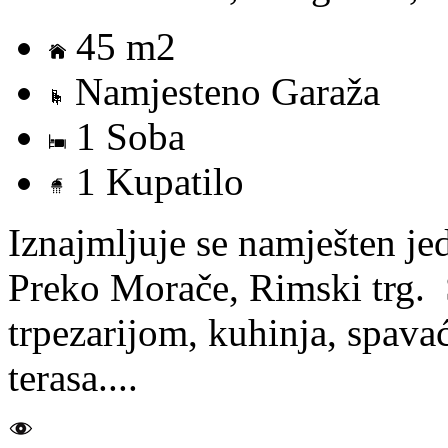
45 m2
Namjesteno Garaža
1 Soba
1 Kupatilo
Iznajmljuje se namješten j
Preko Morače, Rimski trg. 
trpezarijom, kuhinja, spavać
terasa....