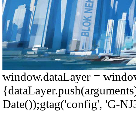
window.dataLayer = window.d
{dataLayer.push(arguments);
Date());gtag('config', 'G-