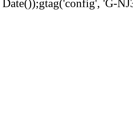
Date());gtag('config', 'G-