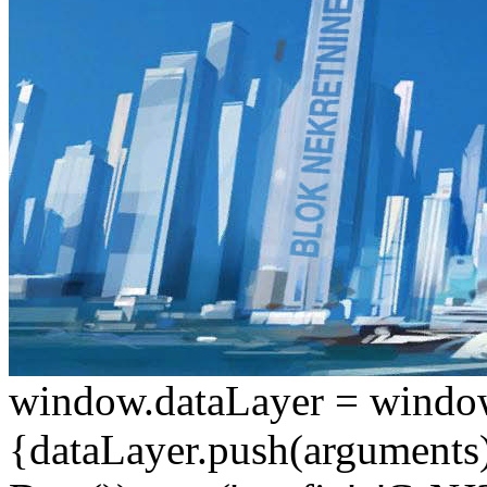
window.dataLayer = window.d
{dataLayer.push(arguments);