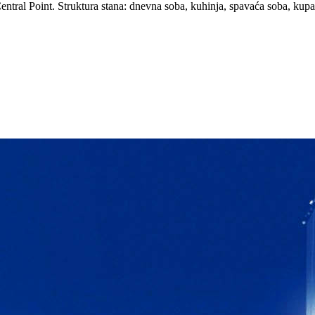
tral Point. Struktura stana: dnevna soba, kuhinja, spavaća soba, kupatil