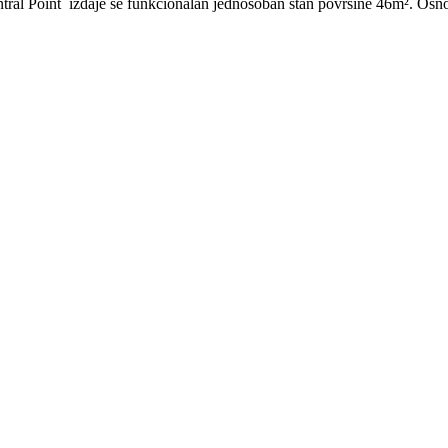
tral Point izdaje se funkcionalan jednosoban stan površine 46m². Osnov