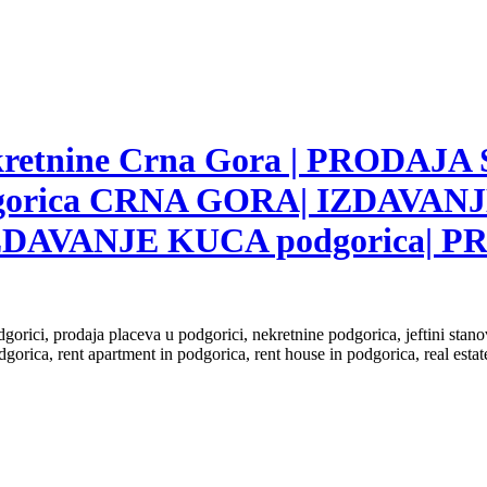
nekretnine Crna Gora | PRODAJA
gorica CRNA GORA| IZDAVANJ
ZDAVANJE KUCA podgorica|
dgorici, prodaja placeva u podgorici, nekretnine podgorica, jeftini sta
dgorica, rent apartment in podgorica, rent house in podgorica, real est