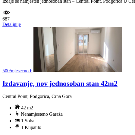
Izdaje se namješten jednosoban stan – Central Point, Podgorica U Cen
687
Detaljnije
500/mjesecno €
Izdavanje, nov jednosoban stan 42m2
Central Point, Podgorica, Crna Gora
42 m2
Nenamjesteno Garaža
1 Soba
1 Kupatilo