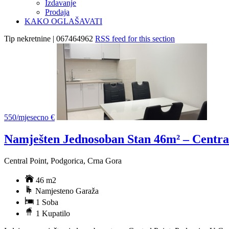
Izdavanje
Prodaja
KAKO OGLAŠAVATI
Tip nekretnine | 067464962
RSS feed for this section
550/mjesecno €
Namješten Jednosoban Stan 46m² – Central
Central Point, Podgorica, Crna Gora
46 m2
Namjesteno Garaža
1 Soba
1 Kupatilo