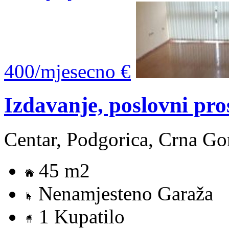
400/mjesecno €
Izdavanje, poslovni pro
Centar, Podgorica, Crna Go
45 m2
Nenamjesteno Garaža
1 Kupatilo