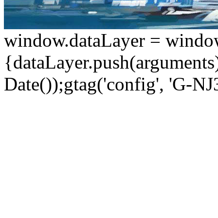
window.dataLayer = window.d
{dataLayer.push(arguments);
Date());gtag('config', 'G-