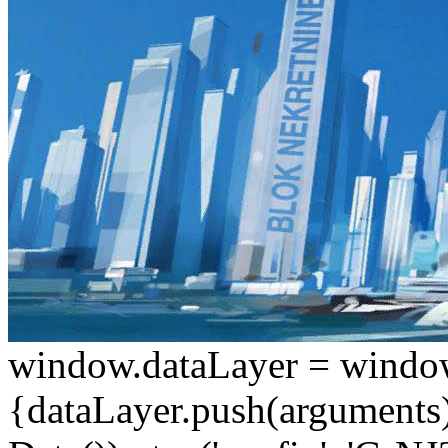
window.dataLayer = window.d
{dataLayer.push(arguments);