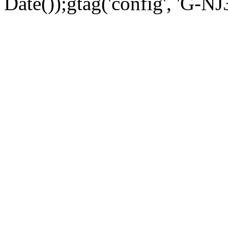
Date());gtag('config', 'G-