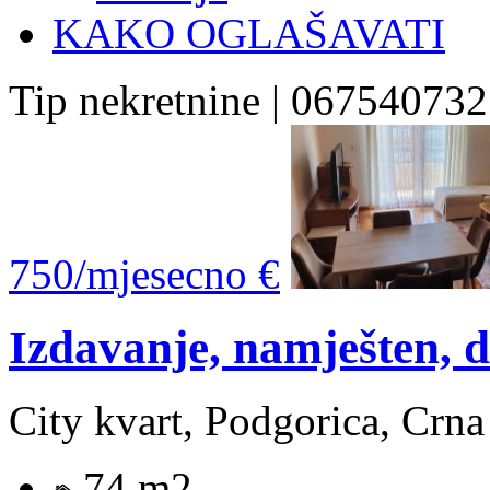
KAKO OGLAŠAVATI
Tip nekretnine | 067540732
750/mjesecno €
Izdavanje, namješten, 
City kvart, Podgorica, Crn
74 m2