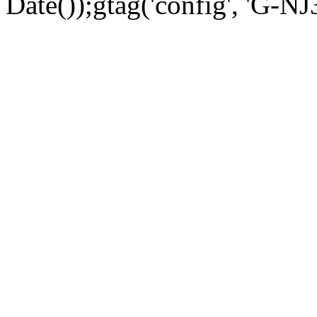
Date());gtag('config', 'G-