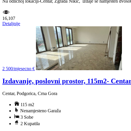
Na odličnoj lokaciji-Centar, Zgrada Nikic, izdaje se namješten dvoso
16,107
Detaljnije
2 500/mjesecno €
Izdavanje, poslovni prostor, 115m2- Centa
Centar, Podgorica, Crna Gora
115 m2
Nenamjesteno Garaža
3 Sobe
2 Kupatila