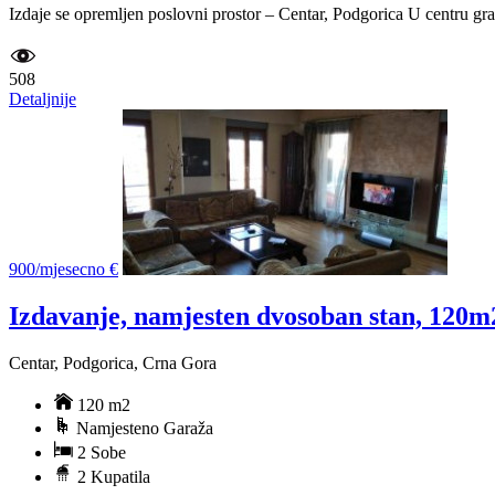
Izdaje se opremljen poslovni prostor – Centar, Podgorica U centru gra
508
Detaljnije
900/mjesecno €
Izdavanje, namjesten dvosoban stan, 120m
Centar, Podgorica, Crna Gora
120 m2
Namjesteno Garaža
2 Sobe
2 Kupatila