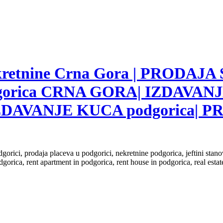
nekretnine Crna Gora | PRODAJA
gorica CRNA GORA| IZDAVANJ
ZDAVANJE KUCA podgorica|
dgorici, prodaja placeva u podgorici, nekretnine podgorica, jeftini sta
dgorica, rent apartment in podgorica, rent house in podgorica, real est