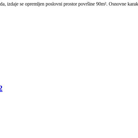
da, izdaje se opremljen poslovni prostor površine 90m². Osnovne karakt
2