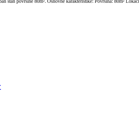
ban stan površine 80m². Osnovne karakteristike: Površina: 80m² Lokacija
r