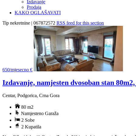
Izdavanje
Prodaja
KAKO OGLAŠAVATI
Tip nekretnine | 067872572
RSS feed for this section
650/mjesecno €
Izdavanje, namjesten dvosoban stan 80m2,
Centar, Podgorica, Crna Gora
80 m2
Namjesteno Garaža
2 Sobe
2 Kupatila