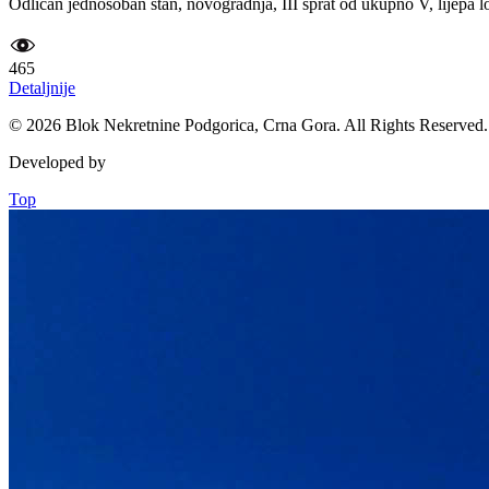
Odlican jednosoban stan, novogradnja, III sprat od ukupno V, lijepa l
465
Detaljnije
© 2026 Blok Nekretnine Podgorica, Crna Gora. All Rights Reserved.
Developed by
Top