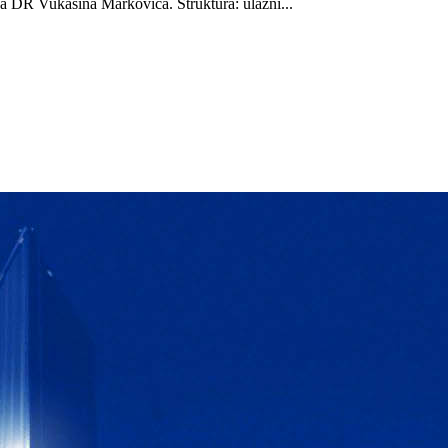
ica DR Vukasina Markovica. Struktura: ulazni...