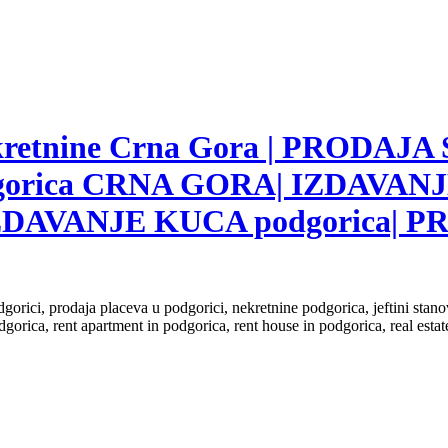
nekretnine Crna Gora | PRODAJA
gorica CRNA GORA| IZDAVANJ
ZDAVANJE KUCA podgorica|
dgorici, prodaja placeva u podgorici, nekretnine podgorica, jeftini sta
dgorica, rent apartment in podgorica, rent house in podgorica, real est