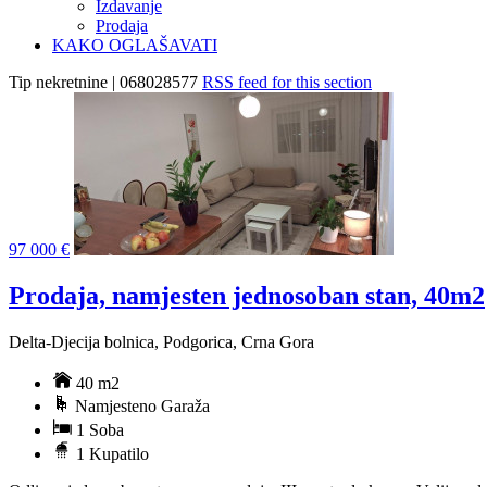
Izdavanje
Prodaja
KAKO OGLAŠAVATI
Tip nekretnine | 068028577
RSS feed for this section
97 000 €
Prodaja, namjesten jednosoban stan, 40m2
Delta-Djecija bolnica, Podgorica, Crna Gora
40 m2
Namjesteno Garaža
1 Soba
1 Kupatilo