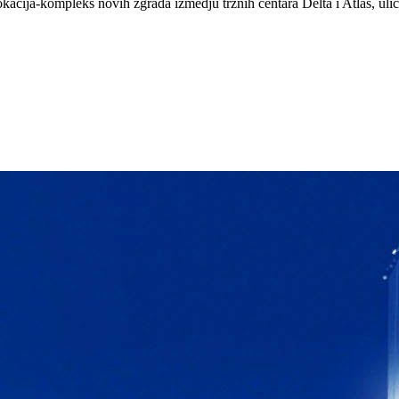
okacija-kompleks novih zgrada izmedju trznih centara Delta i Atlas, ul