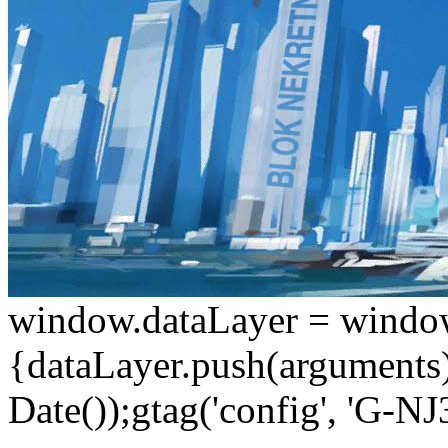
window.dataLayer = window.d
{dataLayer.push(arguments);
Date());gtag('config', 'G-