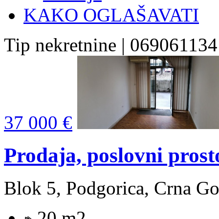
KAKO OGLAŠAVATI
Tip nekretnine | 069061134
37 000 €
Prodaja, poslovni prost
Blok 5, Podgorica, Crna Go
20 m2