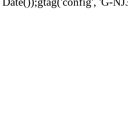
Date());gtag('config', 'G-