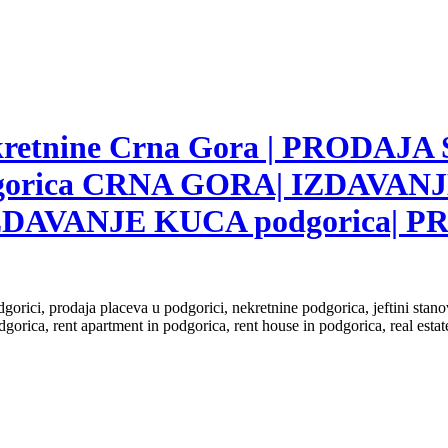
nekretnine Crna Gora | PRODAJA
gorica CRNA GORA| IZDAVANJ
ZDAVANJE KUCA podgorica|
dgorici, prodaja placeva u podgorici, nekretnine podgorica, jeftini sta
dgorica, rent apartment in podgorica, rent house in podgorica, real est