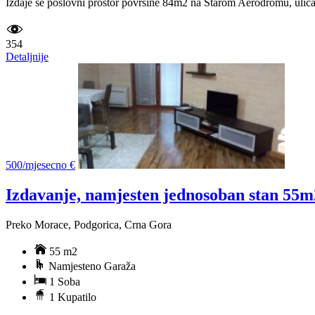
Izdaje se poslovni prostor površine 84m2 na Starom Aerodromu, ulica 
354
Detaljnije
500/mjesecno €
Izdavanje, namjesten jednosoban stan 55m
Preko Morace, Podgorica, Crna Gora
55 m2
Namjesteno Garaža
1 Soba
1 Kupatilo