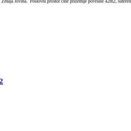
Zmaja Jovina. Poslovni prostor čine prizemlje površine 42m2, suteren t
2