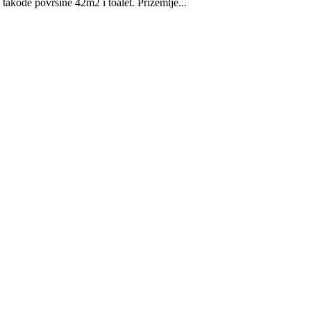
akođe površine 42m2 i toalet. Prizemlje...