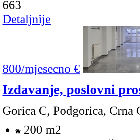
663
Detaljnije
800/mjesecno €
Izdavanje, poslovni pr
Gorica C, Podgorica, Crna 
200 m2