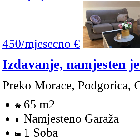
450/mjesecno €
Izdavanje, namjesten j
Preko Morace, Podgorica, 
65 m2
Namjesteno Garaža
1 Soba