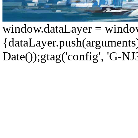
window.dataLayer = window.d
{dataLayer.push(arguments);
Date());gtag('config', 'G-