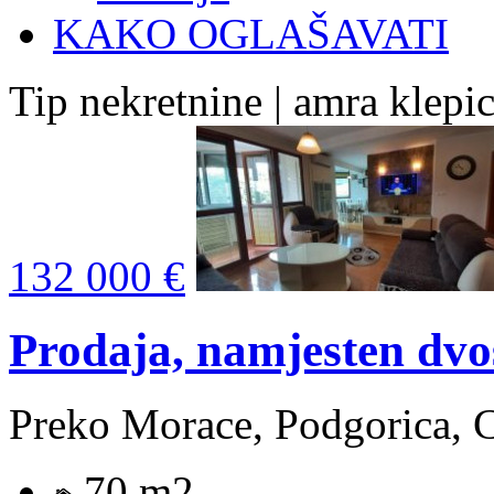
KAKO OGLAŠAVATI
Tip nekretnine | amra klepi
132 000 €
Prodaja, namjesten dvo
Preko Morace, Podgorica, 
70 m2