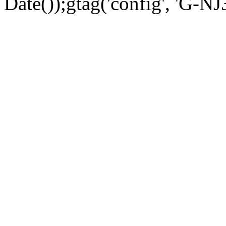
Date());gtag('config', 'G-