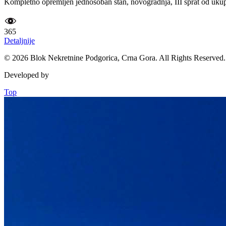
Kompletno opremljen jednosoban stan, novogradnja, III sprat od ukupno
365
Detaljnije
© 2026 Blok Nekretnine Podgorica, Crna Gora. All Rights Reserved.
Developed by
Top