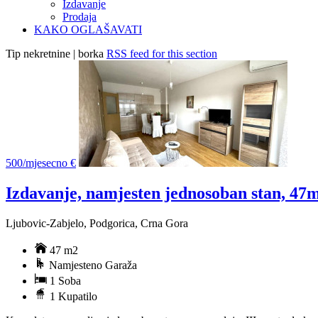
Izdavanje
Prodaja
KAKO OGLAŠAVATI
Tip nekretnine | borka
RSS feed for this section
500/mjesecno €
Izdavanje, namjesten jednosoban stan, 47
Ljubovic-Zabjelo, Podgorica, Crna Gora
47 m2
Namjesteno Garaža
1 Soba
1 Kupatilo