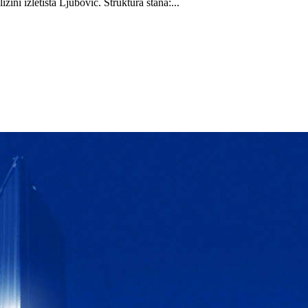
ni izletista Ljubovic. Struktura stana:...