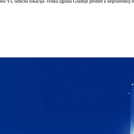
 VI, odlicna lokacija- velika zgrada Gradnje promet u neposrednoj blizi