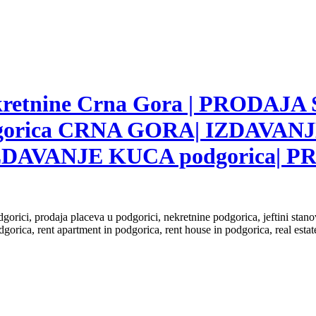
nekretnine Crna Gora | PRODAJA
gorica CRNA GORA| IZDAVANJ
ZDAVANJE KUCA podgorica|
dgorici, prodaja placeva u podgorici, nekretnine podgorica, jeftini sta
dgorica, rent apartment in podgorica, rent house in podgorica, real est