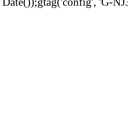
Date());gtag('config', 'G-