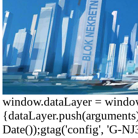
window.dataLayer = window.d
{dataLayer.push(arguments);
Date());gtag('config', 'G-