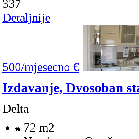
337
Detaljnije
500/mjesecno €
Izdavanje, Dvosoban s
Delta
72 m2