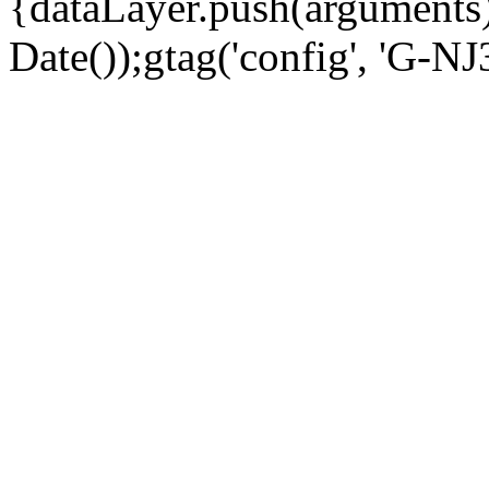
{dataLayer.push(arguments);
Date());gtag('config', 'G-