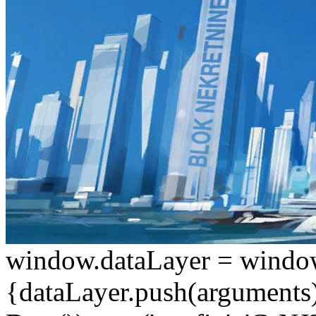
window.dataLayer = window.d
{dataLayer.push(arguments);