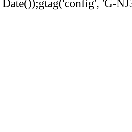
Date());gtag('config', 'G-