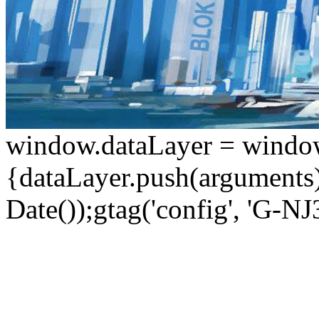
window.dataLayer = window.d
{dataLayer.push(arguments);
Date());gtag('config', 'G-