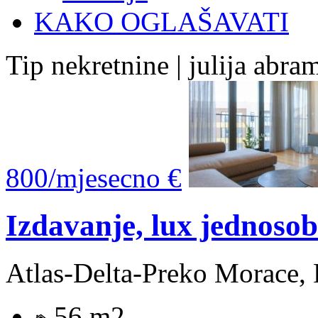
KAKO OGLAŠAVATI
Tip nekretnine | julija abr
800/mjesecno €
Izdavanje, lux jednoso
Atlas-Delta-Preko Morace, 
56 m2