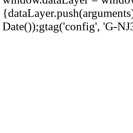
{dataLayer.push(arguments);
Date());gtag('config', 'G-