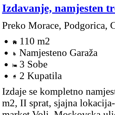
Izdavanje, namjesten t
Preko Morace, Podgorica, 
110 m2
Namjesteno Garaža
3 Sobe
2 Kupatila
Izdaje se kompletno namjes
m2, II sprat, sjajna lokacij
market Voli, Moskovska ulic