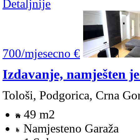
Detaljnije
700/mjesecno €
Izdavanje, namješten j
Tološi, Podgorica, Crna Go
49 m2
Namjesteno Garaža