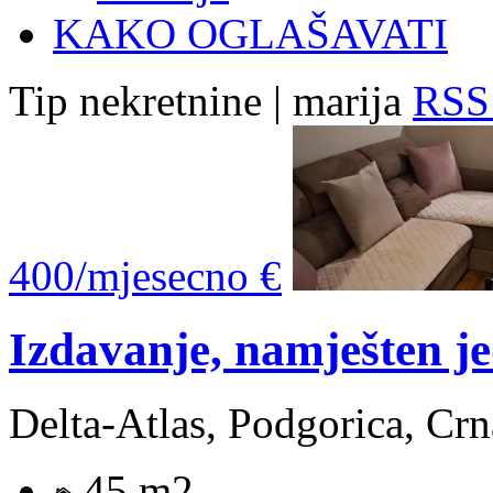
KAKO OGLAŠAVATI
Tip nekretnine | marija
RSS 
400/mjesecno €
Izdavanje, namješten j
Delta-Atlas, Podgorica, Cr
45 m2