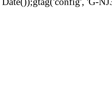
Date());gtag('config', 'G-