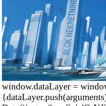
window.dataLayer = window.d
{dataLayer.push(arguments);