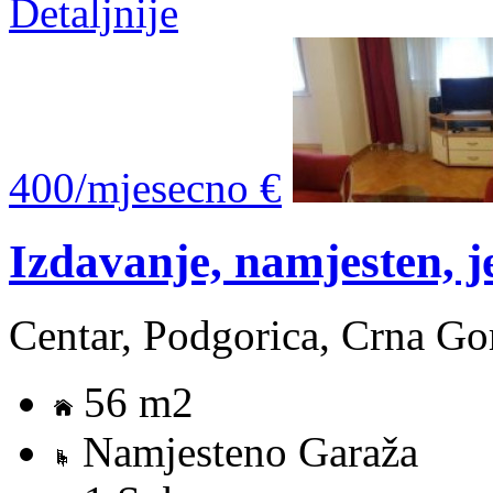
Detaljnije
400/mjesecno €
Izdavanje, namjesten, 
Centar, Podgorica, Crna Go
56 m2
Namjesteno Garaža