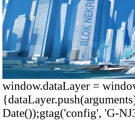
window.dataLayer = window.d
{dataLayer.push(arguments);
Date());gtag('config', 'G-