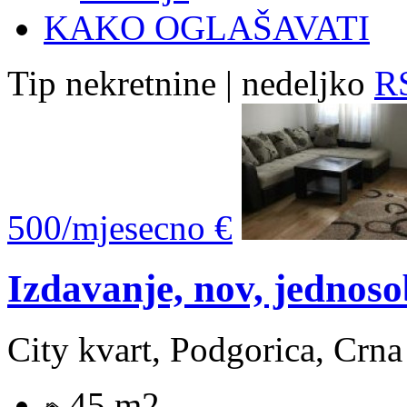
KAKO OGLAŠAVATI
Tip nekretnine | nedeljko
RS
500/mjesecno €
Izdavanje, nov, jednos
City kvart, Podgorica, Crn
45 m2