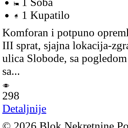
1 Soba
1 Kupatilo
Komforan i potpuno opremlj
III sprat, sjajna lokacija-z
ulica Slobode, sa pogledom 
sa...
298
Detaljnije
© 2026 Blok Nekretnine Pod