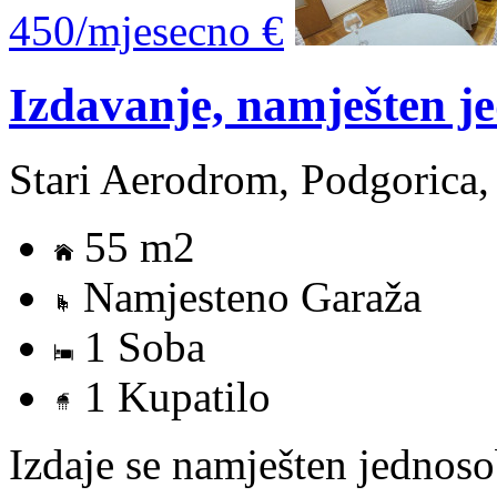
450/mjesecno €
Izdavanje, namješten j
Stari Aerodrom, Podgorica,
55 m2
Namjesteno Garaža
1 Soba
1 Kupatilo
Izdaje se namješten jednos