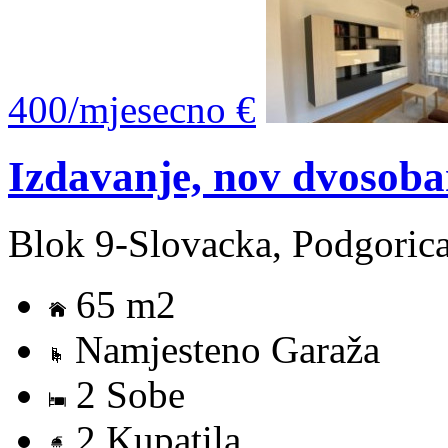
400/mjesecno €
Izdavanje, nov dvosob
Blok 9-Slovacka, Podgoric
65 m2
Namjesteno Garaža
2 Sobe
2 Kupatila