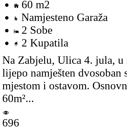
60 m2
Namjesteno Garaža
2 Sobe
2 Kupatila
Na Zabjelu, Ulica 4. jula, u
lijepo namješten dvosoban 
mjestom i ostavom. Osnovne
60m²...
696