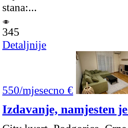
stana:...
345
Detaljnije
550/mjesecno €
Izdavanje, namjesten j