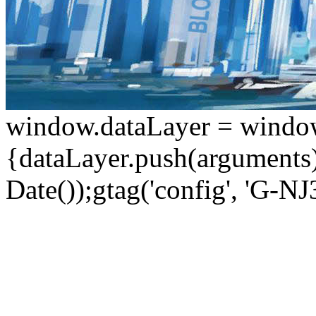
window.dataLayer = window.d
{dataLayer.push(arguments);
Date());gtag('config', 'G-