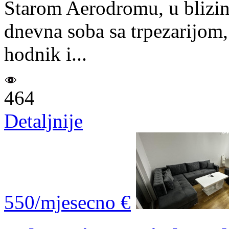
Starom Aerodromu, u blizin
dnevna soba sa trpezarijom,
hodnik i...
464
Detaljnije
550/mjesecno €