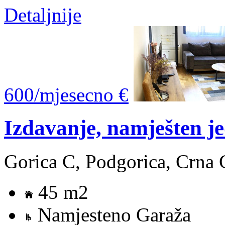
Detaljnije
600/mjesecno €
Izdavanje, namješten j
Gorica C, Podgorica, Crna 
45 m2
Namjesteno Garaža