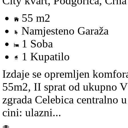
City kvart, Podgorica, Crn
55 m2
Namjesteno Garaža
1 Soba
1 Kupatilo
Izdaje se opremljen komfor
55m2, II sprat od ukupno VI
zgrada Celebica centralno u
cini: ulazni...