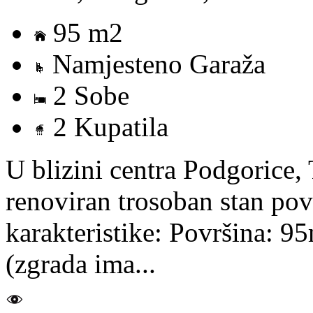
95 m2
Namjesteno Garaža
2 Sobe
2 Kupatila
U blizini centra Podgorice,
renoviran trosoban stan po
karakteristike: Površina: 9
(zgrada ima...