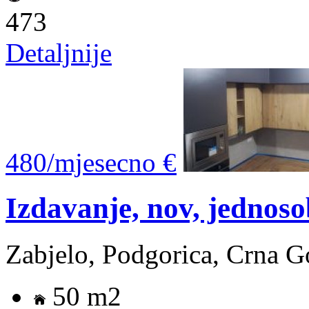
473
Detaljnije
480/mjesecno €
Izdavanje, nov, jednos
Zabjelo, Podgorica, Crna G
50 m2