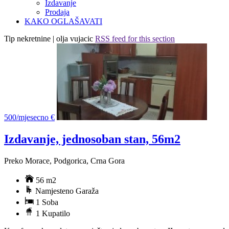
Izdavanje
Prodaja
KAKO OGLAŠAVATI
Tip nekretnine | olja vujacic
RSS feed for this section
500/mjesecno €
Izdavanje, jednosoban stan, 56m2
Preko Morace, Podgorica, Crna Gora
56 m2
Namjesteno Garaža
1 Soba
1 Kupatilo