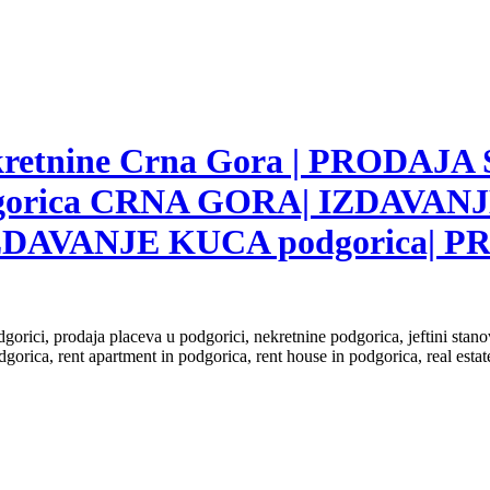
nekretnine Crna Gora | PRODAJA
gorica CRNA GORA| IZDAVANJ
ZDAVANJE KUCA podgorica|
dgorici, prodaja placeva u podgorici, nekretnine podgorica, jeftini sta
dgorica, rent apartment in podgorica, rent house in podgorica, real est