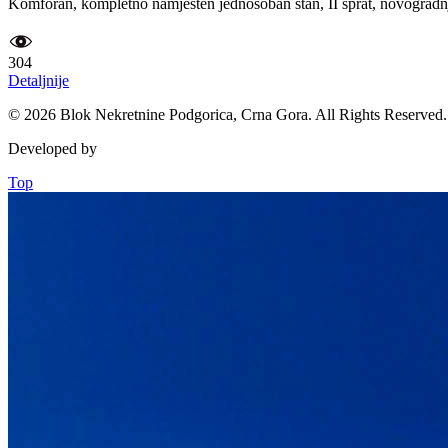
Komforan, kompletno namješten jednosoban stan, II sprat, novogradnja
304
Detaljnije
© 2026 Blok Nekretnine Podgorica, Crna Gora. All Rights Reserved.
Developed by
Top