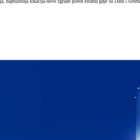
, najtraženija lokacija-nove zgrade pored Hrama gdje su Dadi i Aroma,