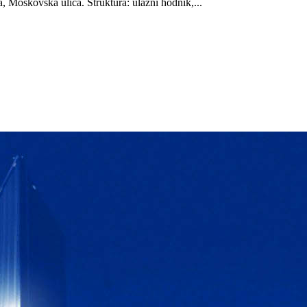
 Moskovska ulica. Struktura: ulazni hodnik,...