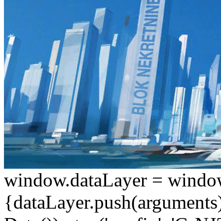
window.dataLayer = window.d
{dataLayer.push(arguments);