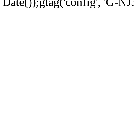
Date());gtag('config', 'G-