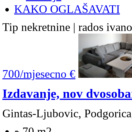
KAKO OGLAŠAVATI
Tip nekretnine | rados ivan
700/mjesecno €
Izdavanje, nov dvosob
Gintas-Ljubovic, Podgorica
70 m2