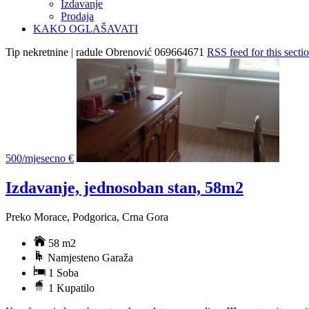
Izdavanje
Prodaja
KAKO OGLAŠAVATI
Tip nekretnine | radule Obrenović 069664671
RSS feed for this secti
500/mjesecno €
Izdavanje, jednosoban stan, 58m2
Preko Morace, Podgorica, Crna Gora
58 m2
Namjesteno Garaža
1 Soba
1 Kupatilo