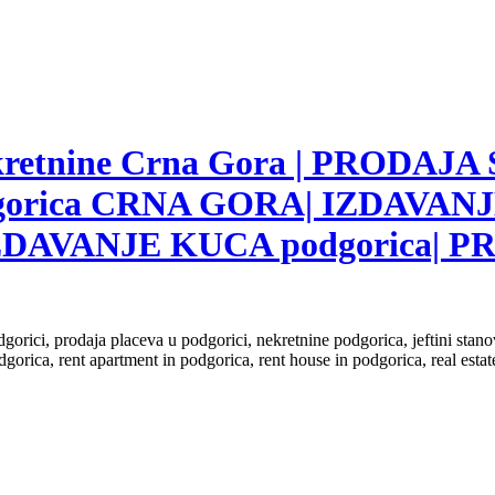
nekretnine Crna Gora | PRODAJA
gorica CRNA GORA| IZDAVANJ
ZDAVANJE KUCA podgorica|
dgorici, prodaja placeva u podgorici, nekretnine podgorica, jeftini sta
dgorica, rent apartment in podgorica, rent house in podgorica, real est