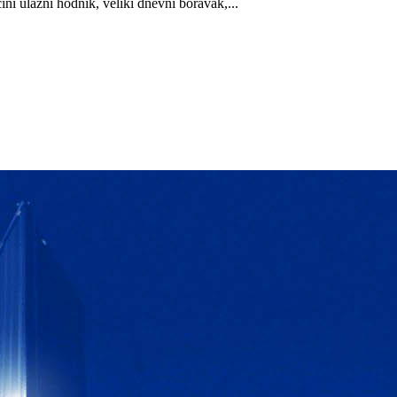
ni ulazni hodnik, veliki dnevni boravak,...