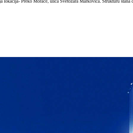
a lokacija- Preko Morace, ulica Svetozara Markovica. Strukturu stana ci