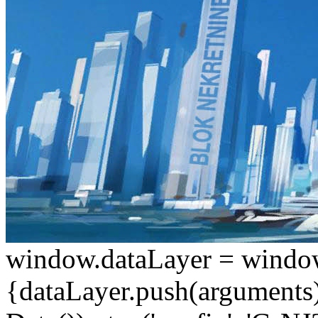
window.dataLayer = window.d
{dataLayer.push(arguments);