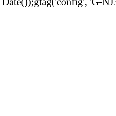
Date());gtag('config', 'G-