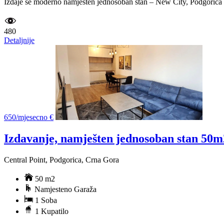
Izdaje se moderno namješten jednosoban stan – New City, Podgorica Na
480
Detaljnije
650/mjesecno €
Izdavanje, namješten jednosoban stan 50m
Central Point, Podgorica, Crna Gora
50 m2
Namjesteno Garaža
1 Soba
1 Kupatilo