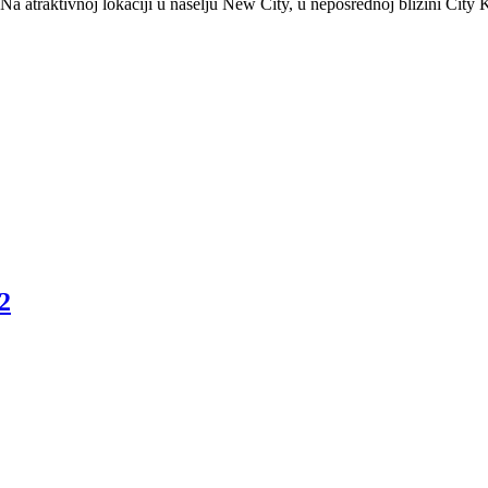
 atraktivnoj lokaciji u naselju New City, u neposrednoj blizini City Kv
2