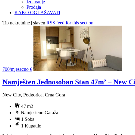
Izdavanje
Prodaja
KAKO OGLAŠAVATI
Tip nekretnine | slaven
RSS feed for this section
700/mjesecno €
Namješten Jednosoban Stan 47m² – New Cit
New City, Podgorica, Crna Gora
47 m2
Namjesteno Garaža
1 Soba
1 Kupatilo