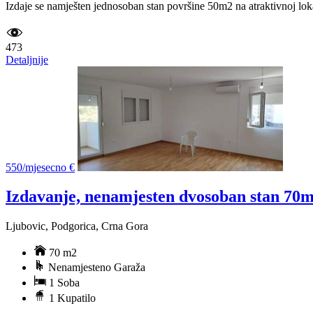
Izdaje se namješten jednosoban stan površine 50m2 na atraktivnoj loka
473
Detaljnije
550/mjesecno €
Izdavanje, nenamjesten dvosoban stan 70
Ljubovic, Podgorica, Crna Gora
70 m2
Nenamjesteno Garaža
1 Soba
1 Kupatilo