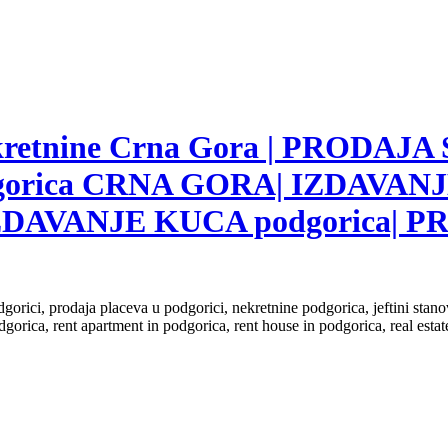
nekretnine Crna Gora | PRODAJA
gorica CRNA GORA| IZDAVANJ
ZDAVANJE KUCA podgorica|
dgorici, prodaja placeva u podgorici, nekretnine podgorica, jeftini sta
dgorica, rent apartment in podgorica, rent house in podgorica, real est