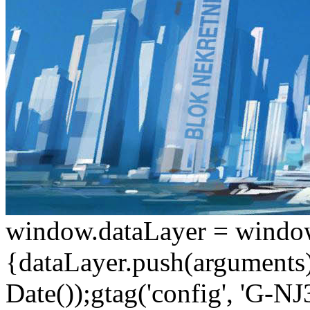
window.dataLayer = window.d
{dataLayer.push(arguments);
Date());gtag('config', 'G-