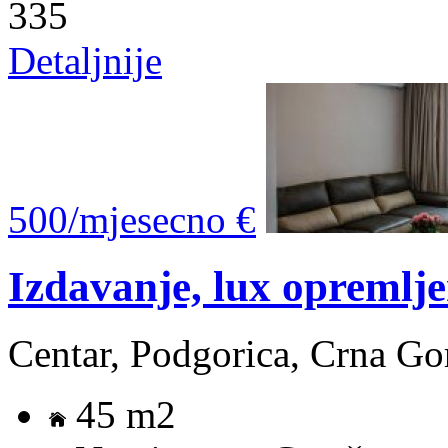
335
Detaljnije
500/mjesecno €
Izdavanje, lux opremlj
Centar, Podgorica, Crna Go
45 m2