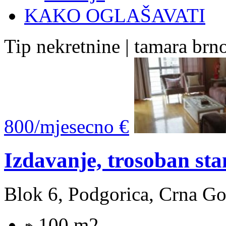
KAKO OGLAŠAVATI
Tip nekretnine | tamara brn
800/mjesecno €
Izdavanje, trosoban s
Blok 6, Podgorica, Crna Go
100 m2