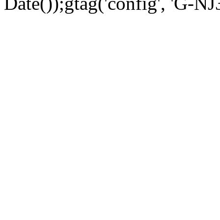
Date());gtag('config', 'G-