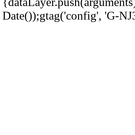
{dataLayer.push(arguments);
Date());gtag('config', 'G-