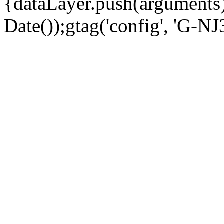
{dataLayer.push(arguments);
Date());gtag('config', 'G-