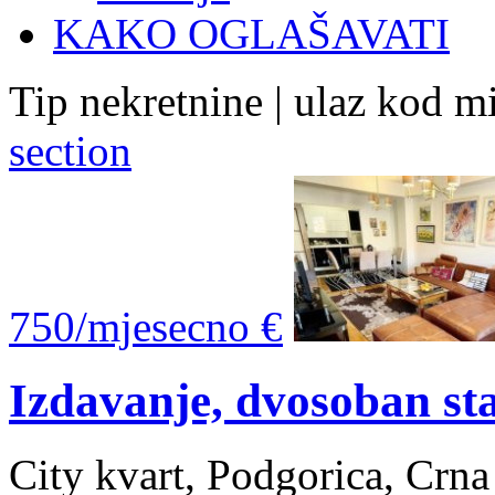
KAKO OGLAŠAVATI
Tip nekretnine | ulaz kod m
section
750/mjesecno €
Izdavanje, dvosoban st
City kvart, Podgorica, Crn