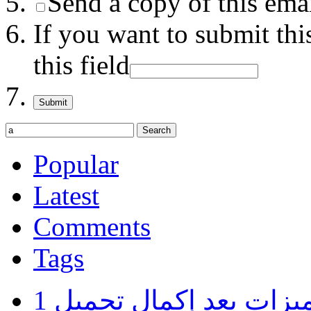
Send a copy of this emai
If you want to submit thi
this field
Popular
Latest
Comments
Tags