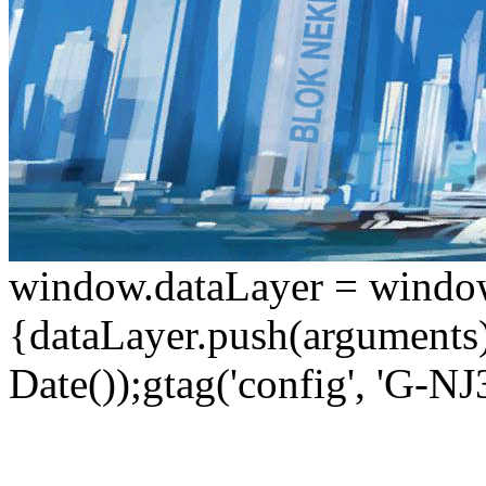
window.dataLayer = window.d
{dataLayer.push(arguments);
Date());gtag('config', 'G-