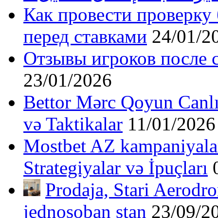
Как провести проверку 
перед ставками
24/01/2
Отзывы игроков после с
23/01/2026
Bettor Mərc Qoyun Canlı 
və Taktikalar
11/01/2026
Mostbet AZ kampaniyalar
Strategiyalar və İpuçları
Prodaja, Stari Aerod
jednosoban stan
23/09/2