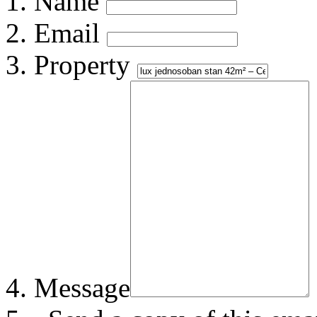
Name
Email
Property
Message