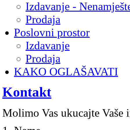
Izdavanje - Nenamješt
Prodaja
Poslovni prostor
Izdavanje
Prodaja
KAKO OGLAŠAVATI
Kontakt
Molimo Vas ukucajte Vaše i